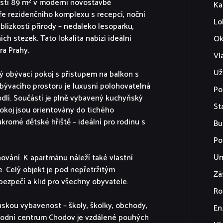
osti 89 m² v moderní novostavbě
Ka
ře rezidenčního komplexu s recepcí, noční
Lo
blízkosti přírody – nedaleko lesoparku,
ch stezek. Tato lokalita nabízí ideální
Ok
ra Prahy.
Vl
Už
ý obývací pokoj s přístupem na balkon s
ývacího prostoru je luxusní polohovatelná
Po
odlí. Součástí je plně vybavený kuchyňský
St
pokoj jsou orientovány do tichého
kromé dětské hřiště – ideální pro rodinu s
Bu
Po
Um
ování. K apartmánu náleží také vlastní
e. Celý objekt je pod nepřetržitým
Zá
ezpečí a klid pro všechny obyvatele.
Ro
skou vybavenost – školy, školky, obchody,
En
bchodní centrum Chodov je vzdálené pouhých