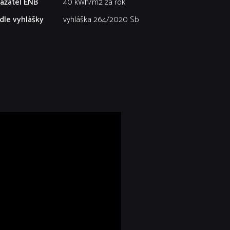
azatel ENB
40 kWh/m2 za rok
dle vyhlášky
vyhláška 264/2020 Sb