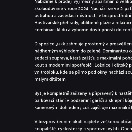
Nabízíme k prodeji výjimečný apartmán o velik
zkolaudované v roce 2024. Nachází se ve 2. pat
ostrahou a zasedací místností, v bezprostřední 
Hostivařské přehrady, oblíbené pláže a relaxační
kombinaci klidu a výborné dostupnosti do cent
Dispozice 3+kk zahrnuje prostorný a prosvětlen
nádherným výhledem do zeleně. Dominantou ob
sedací souprava, která zajišťuje maximální poh
kout s moderními spotřebiči. Ložnice i dětský 
vnitrobloku, kde se přímo pod okny nachází sou
malým dítětem.
Byt je kompletně zařízený a připravený k nastěh
parkovací stání v podzemní garáži a sklepní kój
kamerovým dohledem, což zajišťuje maximální b
V bezprostředním okolí najdete veškerou občan
koupaliště, cyklostezky a sportovní vyžití. O