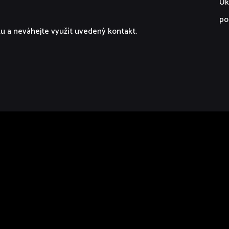
Uk
po
ku a neváhejte využít uvedený kontakt.