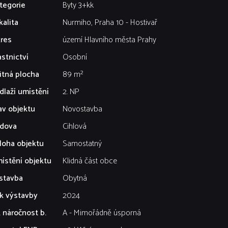
tegorie
Byty 3+kk
kalita
Nurmiho, Praha 10 - Hostivař
res
území Hlavního města Prahy
astnictví
Osobní
itná plocha
89 m²
dlaží umístění
2. NP
av objektu
Novostavba
dova
Cihlová
loha objektu
Samostatný
ístění objektu
Klidná část obce
stavba
Obytná
k výstavby
2024
. náročnost b.
A - Mimořádně úsporná