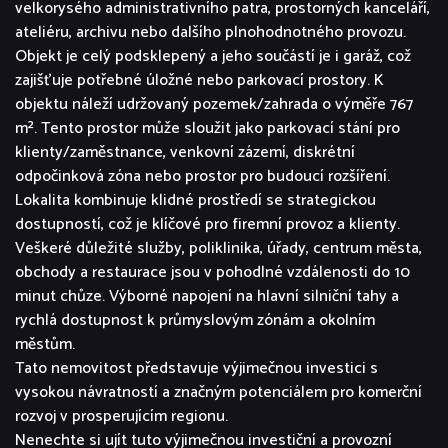
velkorysého administrativního patra, prostorných kanceláří,
ateliéru, archivu nebo dalšího plnohodnotného provozu.
Objekt je celý podsklepený a jeho součástí je i garáž, což
zajišťuje potřebné úložné nebo parkovací prostory. K
objektu náleží udržovaný pozemek/zahrada o výměře 767
m². Tento prostor může sloužit jako parkovací stání pro
klienty/zaměstnance, venkovní zázemí, diskrétní
odpočinková zóna nebo prostor pro budoucí rozšíření.
Lokalita kombinuje klidné prostředí se strategickou
dostupností, což je klíčové pro firemní provoz a klienty.
Veškeré důležité služby, poliklinika, úřady, centrum města,
obchody a restaurace jsou v pohodlné vzdálenosti do 10
minut chůze. Výborné napojení na hlavní silniční tahy a
rychlá dostupnost k průmyslovým zónám a okolním
městům.
Tato nemovitost představuje výjimečnou investici s
vysokou návratností a značným potenciálem pro komerční
rozvoj v prosperujícím regionu.
Nenechte si ujít tuto výjimečnou investiční a provozní