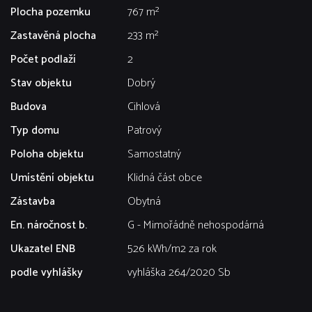
Plocha pozemku
767 m²
Zastavěná plocha
233 m²
Počet podlaží
2
Stav objektu
Dobrý
Budova
Cihlová
Typ domu
Patrový
Poloha objektu
Samostatný
Umístění objektu
Klidná část obce
Zástavba
Obytná
En. náročnost b.
G - Mimořádně nehospodárná
Ukazatel ENB
526 kWh/m2 za rok
podle vyhlášky
vyhláška 264/2020 Sb