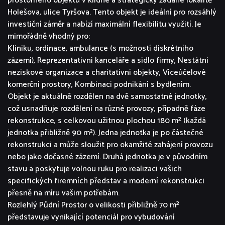
prostorného objektu v klidné a strategicky žádané lokalitě
Holešova, ulice Tyršova. Tento objekt je ideální pro rozsáhlý
investiční záměr a nabízí maximální flexibilitu využití. Je
mimořádně vhodný pro:
Kliniku, ordinace, ambulance (s možností diskrétního
zázemí), Reprezentativní kanceláře a sídlo firmy, Nestátní
neziskové organizace a charitativní objekty, Víceúčelové
komerční prostory, Kombinaci podnikání s bydlením.
Objekt je aktuálně rozdělen na dvě samostatné jednotky,
což usnadňuje rozdělení na různé provozy, případně fáze
rekonstrukce, s celkovou užitnou plochou 180 m² (každá
jednotka přibližně 90 m²). Jedna jednotka je po částečné
rekonstrukci a může sloužit pro okamžité zahájení provozu
nebo jako dočasné zázemí. Druhá jednotka je v původním
stavu a poskytuje volnou ruku pro realizaci vašich
specifických firemních představ a moderní rekonstrukci
přesně na míru vašim potřebám.
Rozlehlý Půdní Prostor o velikosti přibližně 70 m²
představuje vynikající potenciál pro vybudování