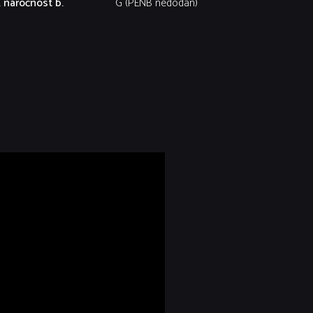
. náročnost b.
G (PENB nedodán)