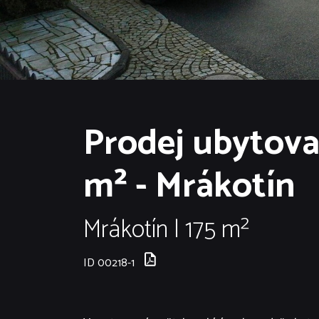
Prodej ubytovac
m² - Mrákotín
Mrákotín | 175 m²
ID 00218-1