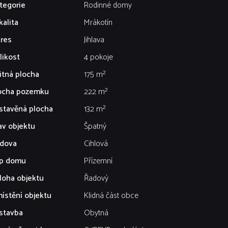
tegorie
Rodinné domy
kalita
Mrákotín
res
Jihlava
likost
4 pokoje
itná plocha
175 m²
ocha pozemku
222 m²
stavěná plocha
132 m²
av objektu
Špatný
dova
Cihlová
p domu
Přízemní
loha objektu
Řadový
ístění objektu
Klidná část obce
stavba
Obytná