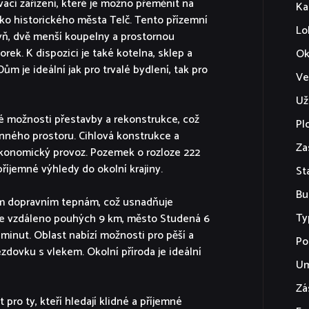
ací zařízení, které je možno přeměnit na
Ka
ko historického města Telč. Tento přízemní
Lo
hyň, dvě menší koupelny a prostornou
k. K dispozici je také kotelna, sklep a
Ok
ům je ideální jak pro trvalé bydlení, tak pro
Ve
Už
é možnosti přestavby a rekonstrukce, což
Pl
nného prostoru. Cihlová konstrukce a
Za
 ekonomický provoz. Pozemek o rozloze 222
říjemné výhledy do okolní krajiny.
St
Bu
ím dopravním tepnám, což usnadňuje
Ty
 je vzdáleno pouhých 9 km, město Studená 6
 minut. Oblast nabízí možnosti pro pěší a
Po
jezdovku s vlekem. Okolní příroda je ideální
Um
Zá
pro ty, kteří hledají klidné a příjemné