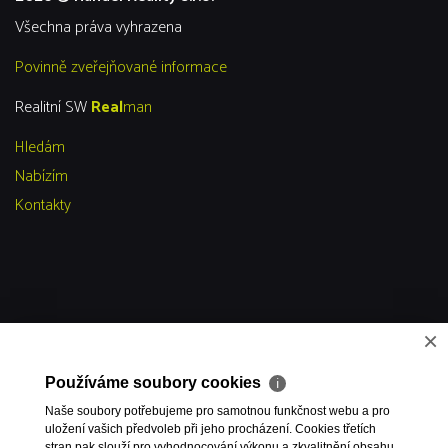
všechna práva vyhrazena
Povinně zveřejňované informace
Realitní SW
Real
man
Hledám
Nabízím
Kontakty
×
Používáme soubory cookies
ℹ
Naše soubory potřebujeme pro samotnou funkčnost webu a pro
uložení vašich předvoleb při jeho procházení. Cookies třetích
stran pak slouží pro vyhodnocování výkonu a zkvalitnění obsahu