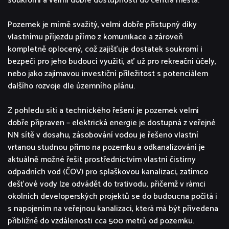
soukromí a velmi dobré dostupnosti do centra města.
Pozemek je mírně svažitý, velmi dobře přístupný díky
vlastnímu příjezdu přímo z komunikace a zároveň
kompletně oplocený, což zajišťuje dostatek soukromí i
bezpečí pro jeho budoucí využití, ať už pro rekreační účely,
nebo jako zajímavou investiční příležitost s potenciálem
dalšího rozvoje dle územního plánu.
Z pohledu sítí a technického řešení je pozemek velmi
dobře připraven – elektrická energie je dostupná z veřejné
NN sítě v dosahu, zásobování vodou je řešeno vlastní
vrtanou studnou přímo na pozemku a odkanalizování je
aktuálně možné řešit prostřednictvím vlastní čistírny
odpadních vod (ČOV) pro splaškovou kanalizaci, zatímco
dešťové vody lze odvádět do trativodu, přičemž v rámci
okolních developerských projektů se do budoucna počítá i
s napojením na veřejnou kanalizaci, která má být přivedena
přibližně do vzdálenosti cca 500 metrů od pozemku.