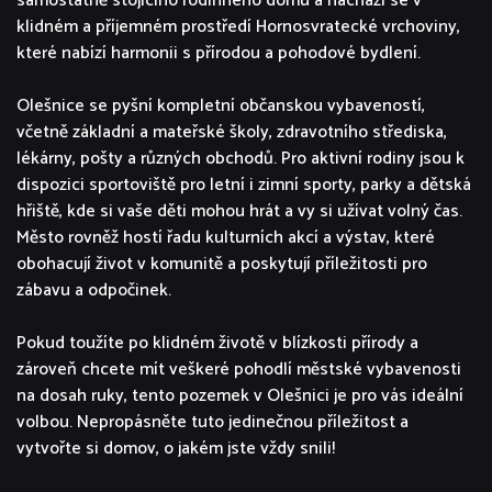
samostatně stojícího rodinného domu a nachází se v
klidném a příjemném prostředí Hornosvratecké vrchoviny,
které nabízí harmonii s přírodou a pohodové bydlení.
Olešnice se pyšní kompletní občanskou vybaveností,
včetně základní a mateřské školy, zdravotního střediska,
lékárny, pošty a různých obchodů. Pro aktivní rodiny jsou k
dispozici sportoviště pro letní i zimní sporty, parky a dětská
hřiště, kde si vaše děti mohou hrát a vy si užívat volný čas.
Město rovněž hostí řadu kulturních akcí a výstav, které
obohacují život v komunitě a poskytují příležitosti pro
zábavu a odpočinek.
Pokud toužíte po klidném životě v blízkosti přírody a
zároveň chcete mít veškeré pohodlí městské vybavenosti
na dosah ruky, tento pozemek v Olešnici je pro vás ideální
volbou. Nepropásněte tuto jedinečnou příležitost a
vytvořte si domov, o jakém jste vždy snili!