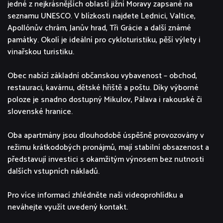
jedné z nejkrásnějších oblastí jižní Moravy zapsané na
seznamu UNESCO. V blízkosti najdete Lednici, Valtice,
Apollónův chrám, Janův hrad, Tři Grácie a další známé
památky. Okolí je ideální pro cykloturistiku, pěší výlety i
vinařskou turistiku.
Obec nabízí základní občanskou vybavenost – obchod,
restauraci, kavárnu, dětské hřiště a poštu. Díky výborné
poloze je snadno dostupný Mikulov, Pálava i rakouské či
slovenské hranice.
Oba apartmány jsou dlouhodobě úspěšně provozovány v
režimu krátkodobých pronájmů, mají stabilní obsazenost a
představují investici s okamžitým výnosem bez nutnosti
dalších vstupních nákladů.
Pro více informací zhlédněte naši videoprohlídku a
neváhejte využít uvedený kontakt.