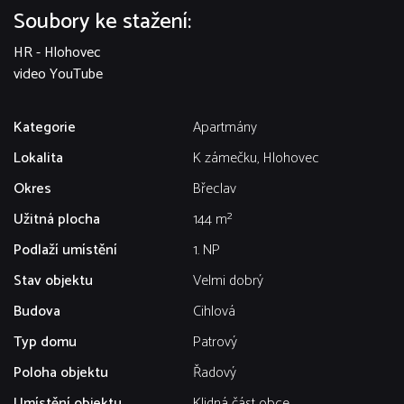
Soubory ke stažení:
HR - Hlohovec
video YouTube
Kategorie
Apartmány
Lokalita
K zámečku, Hlohovec
Okres
Břeclav
Užitná plocha
144 m²
Podlaží umístění
1. NP
Stav objektu
Velmi dobrý
Budova
Cihlová
Typ domu
Patrový
Poloha objektu
Řadový
Umístění objektu
Klidná část obce