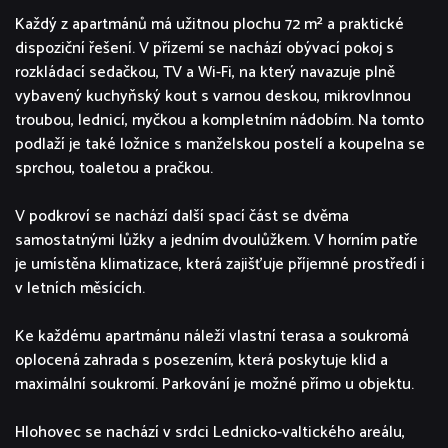
Každý z apartmánů má užitnou plochu 72 m² a praktické
dispoziční řešení. V přízemí se nachází obývací pokoj s
rozkládací sedačkou, TV a Wi-Fi, na který navazuje plně
vybavený kuchyňský kout s varnou deskou, mikrovlnnou
troubou, lednicí, myčkou a kompletním nádobím. Na tomto
podlaží je také ložnice s manželskou postelí a koupelna se
sprchou, toaletou a pračkou.
V podkroví se nachází další spací část se dvěma
samostatnými lůžky a jedním dvoulůžkem. V horním patře
je umístěna klimatizace, která zajišťuje příjemné prostředí i
v letních měsících.
Ke každému apartmánu náleží vlastní terasa a soukromá
oplocená zahrada s posezením, která poskytuje klid a
maximální soukromí. Parkování je možné přímo u objektu.
Hlohovec se nachází v srdci Lednicko-valtického areálu,