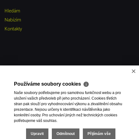
Hledám
Nabízím
Kontakty
×
Používáme soubory cookies
ℹ
Naše soubory potřebujeme pro samotnou funkčnost webu a pro
uložení vašich předvoleb při jeho procházení. Cookies třetích
stran pak slouží pro vyhodnocování výkonu a zkvalitnění obsahu
prezentace. Nejsou určeny k identifikaci návštěvníka jako
konkrétní osoby. Pro uchování jiných než technických cookies
potřebujeme váš souhlas.
Upravit
Odmítnout
Přijímám vše