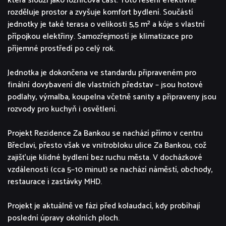
která slouží jako ložnicová část. Toto řešení efektivně
rozděluje prostor a zvyšuje komfort bydlení. Součástí
jednotky je také terasa o velikosti 5,5 m² a kóje s vlastní
přípojkou elektřiny. Samozřejmostí je klimatizace pro
příjemné prostředí po celý rok.
Jednotka je dokončena ve standardu připraveném pro
finální dovybavení dle vlastních představ – jsou hotové
podlahy, výmalba, koupelna včetně sanity a připraveny jsou
rozvody pro kuchyň i osvětlení.
Projekt Rezidence Za Bankou se nachází přímo v centru
Břeclavi, přesto však ve vnitrobloku ulice Za Bankou, což
zajišťuje klidné bydlení bez ruchu města. V docházkové
vzdálenosti (cca 5–10 minut) se nachází náměstí, obchody,
restaurace i zastávky MHD.
Projekt je aktuálně ve fázi před kolaudací, kdy probíhají
poslední úpravy okolních ploch.