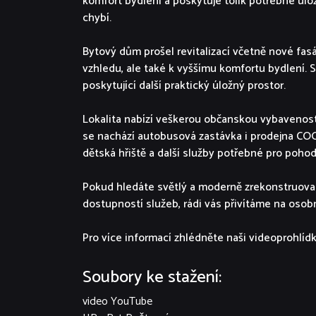
komfort bydlení a poskytuje tolik potřebné úl
chybí.
Bytový dům prošel revitalizací včetně nové fas
vzhledu, ale také k vyššímu komfortu bydlení. S
poskytující další praktický úložný prostor.
Lokalita nabízí veškerou občanskou vybavenos
se nachází autobusová zastávka i prodejna COOP
dětská hřiště a další služby potřebné pro poho
Pokud hledáte světlý a moderně zrekonstruovan
dostupností služeb, rádi vás přivítáme na osobn
Pro více informací zhlédněte naši videoprohlíd
Soubory ke stažení:
video YouTube