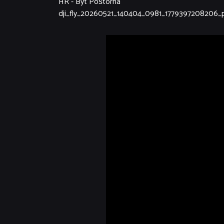
HR - Byt Poštorná
dji_fly_20260521_140404_0981_1779397208206_