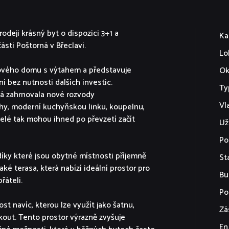
deji krásný byt o dispozici 3+1 a
Ka
sti Poštorná v Břeclavi.
Lo
ytového domu s výtahem a představuje
Ok
ní bez nutnosti dalších investic.
Ty
rá zahrnovala nové rozvody
Vl
hy, moderní kuchyňskou linku, koupelnu,
elé tak mohou ihned po převzetí začít
Už
Po
díky které jsou obytné místnosti příjemně
St
aké terasa, která nabízí ideální prostor pro
Bu
řáteli.
Po
 navíc, kterou lze využít jako šatnu,
Zá
kout. Tento prostor výrazně zvyšuje
En