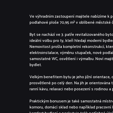
Ve výhradním zastoupení majitele nabízíme k pro
podlahové ploše 70,95 m² v oblíbené městské čá
Byt se nachází ve 3. patře revitalizovaného b
ideální volbu pro ty, kteří hledají moderní bydle
Nemovitost prošla kompletní rekonstrukcí, kte
elektroinstalace, výměnu stupaček, nové podla
samostatné WC, osvětlení i výmalbu. Noví majit
bydlet.
Velkým benefitem bytu je jeho jižní orientace, 
prosvětlené po celý den. Na jih je orientována t
ranní kávu, relaxaci nebo posezení s rodinou a p
Praktickým bonusem je také samostatná místnost
komoru, domácí sklad nebo například pracovní 