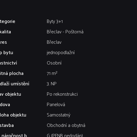
tegorie
Byty 3+1
kalita
Břeclav - Poštorná
res
Břeclav
p bytu
jednopodlažní
astnictví
Osobní
itná plocha
71 m²
dlaží umístění
3. NP
av objektu
Po rekonstrukci
dova
Panelová
loha objektu
Samostatný
stavba
Obchodní a obytná
. náročnost b.
G (PENB nedodán)