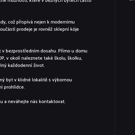
ožné možnosti, které v běžných bytech často
ády, což přispívá nejen k modernímu
oučástí prodeje je rovněž sklepní kóje
t v bezprostředním dosahu. Přímo u domu
, v okolí naleznete také školu, školku,
dlný každodenní život.
ý byt v klidné lokalitě s výbornou
í prohlídce.
ku a neváhejte nás kontaktovat.