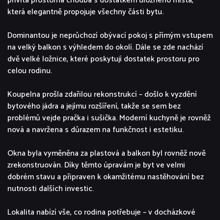
přivítá prostorná chodba s dostatkem úložného místa,
která elegantně propojuje všechny části bytu.
Dominantou je neprůchozí obývací pokoj s přímým vstupem
na velký balkon s výhledem do okolí. Dále se zde nachází
dvě velké ložnice, které poskytují dostatek prostoru pro
celou rodinu.
Koupelna prošla zdařilou rekonstrukcí – došlo k vyzdění
bytového jádra a jejímu rozšíření, takže se sem bez
problémů vejde pračka i sušička. Moderní kuchyně je rovněž
nová a navržena s důrazem na funkčnost i estetiku.
Okna byla vyměněna za plastová a balkon byl rovněž nově
zrekonstruován. Díky těmto úpravám je byt ve velmi
dobrém stavu a připraven k okamžitému nastěhování bez
nutnosti dalších investic.
Lokalita nabízí vše, co rodina potřebuje – v docházkové