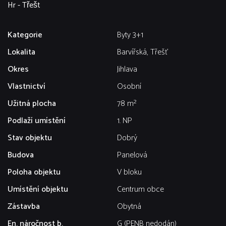
Hr - Třešt
Kategorie
Byty 3+1
Lokalita
Barvířská, Třešť
Okres
Jihlava
Vlastnictví
Osobní
Užitná plocha
78 m²
Podlaží umístění
1. NP
Stav objektu
Dobrý
Budova
Panelová
Poloha objektu
V bloku
Umístění objektu
Centrum obce
Zástavba
Obytná
En. náročnost b.
G (PENB nedodán)