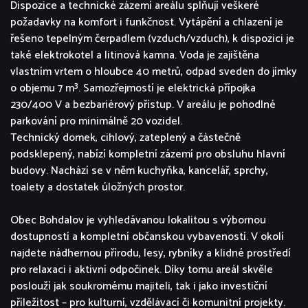
Dispozice a technické zázemí areálu splňují veškeré
požadavky na komfort i funkčnost. Vytápění a chlazení je
řešeno tepelným čerpadlem (vzduch/vzduch), k dispozici je
také elektrokotel a litinová kamna. Voda je zajištěna
vlastním vrtem o hloubce 40 metrů, odpad sveden do jímky
o objemu 7 m³. Samozřejmostí je elektrická přípojka
230/400 V a bezbariérový přístup. V areálu je pohodlné
parkování pro minimálně 20 vozidel.
Technický domek, cihlový, zateplený a částečně
podsklepený, nabízí kompletní zázemí pro obsluhu hlavní
budovy. Nachází se v něm kuchyňka, kancelář, sprchy,
toalety a dostatek úložných prostor.
Obec Bohdalov je vyhledávanou lokalitou s výbornou
dostupností a kompletní občanskou vybaveností. V okolí
najdete nádhernou přírodu, lesy, rybníky a klidné prostředí
pro relaxaci i aktivní odpočinek. Díky tomu areál skvěle
poslouží jak soukromému majiteli, tak i jako investiční
příležitost – pro kulturní, vzdělávací či komunitní projekty.