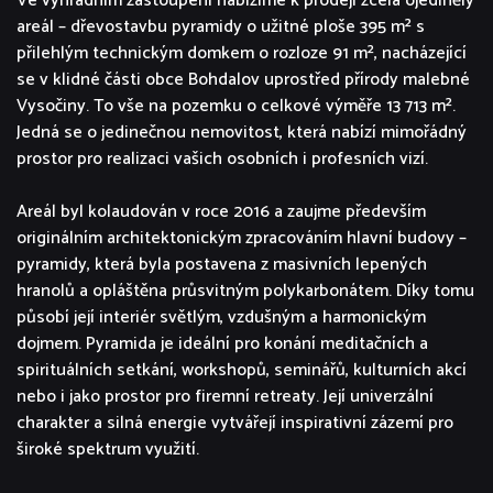
Ve výhradním zastoupení nabízíme k prodeji zcela ojedinělý
areál – dřevostavbu pyramidy o užitné ploše 395 m² s
přilehlým technickým domkem o rozloze 91 m², nacházející
se v klidné části obce Bohdalov uprostřed přírody malebné
Vysočiny. To vše na pozemku o celkové výměře 13 713 m².
Jedná se o jedinečnou nemovitost, která nabízí mimořádný
prostor pro realizaci vašich osobních i profesních vizí.
Areál byl kolaudován v roce 2016 a zaujme především
originálním architektonickým zpracováním hlavní budovy –
pyramidy, která byla postavena z masivních lepených
hranolů a opláštěna průsvitným polykarbonátem. Díky tomu
působí její interiér světlým, vzdušným a harmonickým
dojmem. Pyramida je ideální pro konání meditačních a
spirituálních setkání, workshopů, seminářů, kulturních akcí
nebo i jako prostor pro firemní retreaty. Její univerzální
charakter a silná energie vytvářejí inspirativní zázemí pro
široké spektrum využití.