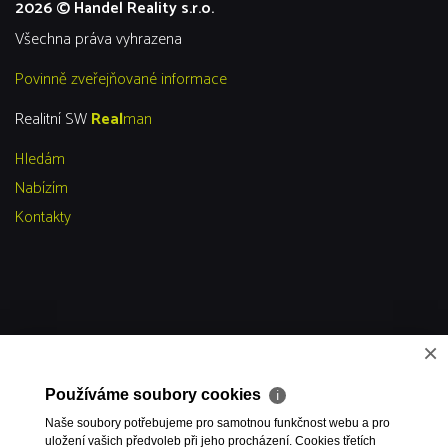
2026 © Handel Reality s.r.o.
všechna práva vyhrazena
Povinně zveřejňované informace
Realitní SW
Real
man
Hledám
Nabízím
Kontakty
×
Používáme soubory cookies
ℹ
Naše soubory potřebujeme pro samotnou funkčnost webu a pro
uložení vašich předvoleb při jeho procházení. Cookies třetích