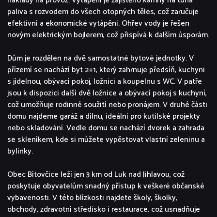
náklady na provoz. Vytápění je zajištěno kamny na tuhá
paliva s rozvodem do všech otopných těles, což zaručuje
efektivní a ekonomické vytápění. Ohřev vody je řešen
novým elektrickým bojlerem, což přispívá k dalším úsporám.
Dům je rozdělen na dvě samostatné bytové jednotky. V
přízemí se nachází byt 2+1, který zahrnuje předsíň, kuchyni
s jídelnou, obývací pokoj, ložnici a koupelnu s WC. V patře
jsou k dispozici další dvě ložnice a obývací pokoj s kuchyní,
což umožňuje rodinné soužití nebo pronájem. V druhé části
domu najdeme garáž a dílnu, ideální pro kutilské projekty
nebo skladování. Vedle domu se nachází dvorek a zahrada
se skleníkem, kde si můžete vypěstovat vlastní zeleninu a
bylinky.
Obec Bítovčice leží jen 3 km od Luk nad Jihlavou, což
poskytuje obyvatelům snadný přístup k veškeré občanské
vybavenosti. V této blízkosti najdete školy, školky,
obchody, zdravotní středisko i restaurace, což usnadňuje