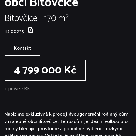
obci Bítovčice
Bítovčice | 170 m²
ID 00235
Kontakt
4 799 000 Kč
+ provize RK
Nabízíme exkluzivně k prodeji dvougenerační rodinný dům
v malebné obci Bítovčice. Tento dům je ideální volbou pro
rodiny hledající prostorné a pohodlné bydlení s nízkými