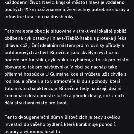
každodenní život. Navíc, krajské město Jihlava je vzdáleno
pouhých 15 km, což znamená, že všechny potřebné služby a
infrastruktura jsou na dosah ruky.
Tato malebná obec je situována v atraktivní lokalitě poblíž
oblíbené cyklostezky Jihlava-Třebíč-Raabs a protéká jí řeka
Jihlava, což ji činí ideálním místem pro milovníky přírody a
outdoorových aktivit. Bítovčice jsou skvělým výchozím
bodem pro turistiku, cyklistiku a rybaření, a to jak pro místní
obyvatele, tak pro návštěvníky. V obci se nachází také
příjemná hospůdka U Gurmána, kde si můžete užít chvíle s
rodinou a přáteli, a to v atmosféře klidu a pohody, která
toto místo charakterizuje. Bítovčice tedy nabízejí ideální
kombinaci dostupnosti služeb a přírodní krásy, což z nich
dělá atraktivní místo pro život.
Tento dvougenerační dům v Bítovčicích je tedy skvělou
investicí do vašeho bydlení, která kombinuje pohodlí,
úspory a výbornou lokalitu.