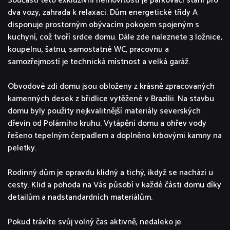
Součástí této exkluzivní nemovitosti je parkovací stání pro
dva vozy, zahrada k relaxaci. Dům energetické třídy A
disponuje prostorným obývacím pokojem spojeným s
kuchyní, což tvoří srdce domu. Dále zde naleznete 3 ložnice,
koupelnu, šatnu, samostatné WC, pracovnu a
samozřejmostí je technická místnost a velká garáž.
Obvodové zdi domu jsou obloženy z krásně zpracovaných
kamenných desek z břidlice vytěžené v Brazílii. Na stavbu
domu byly použity nejkvalitnější materiály severských
dřevin od Polárního kruhu. Vytápění domu a ohřev vody
řešeno tepelným čerpadlem a doplněno krbovými kamny na
peletky.
Rodinný dům je opravdu klidný a tichý, ikdyž se nachází u
cesty. Klid a pohoda na Vás působí v každé části domu díky
detailům a nadstandardních materiálům.
Pokud trávíte svůj volný čas aktivně, nedaleko je