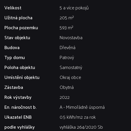
Velikost
5 a více pokojů
Užitná plocha
205 m²
Plocha pozemku
593 m²
Stav objektu
Novostavba
Budova
Dřevěná
Typ domu
Patrový
Poloha objektu
Samostatný
Umístění objektu
Okraj obce
Zástavba
Obytná
Rok výstavby
2022
En. náročnost b.
A - Mimořádně úsporná
Ukazatel ENB
0.5 kWh/m2 za rok
podle vyhlášky
vyhláška 264/2020 Sb