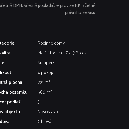
včetně DPH, včetně poplatků, + provize RK, včetně
právního servisu
tegorie
Rodinné domy
kalita
Malá Morava - Zlatý Potok
res
Šumperk
likost
4 pokoje
itná plocha
221 m²
ocha pozemku
586 m²
čet podlaží
3
av objektu
Novostavba
dova
Cihlová