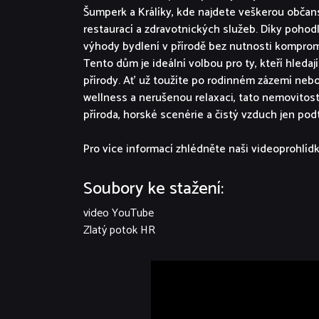
Šumperk a Králíky, kde najdete veškerou obča
restaurací a zdravotnických služeb. Díky pohod
výhody bydlení v přírodě bez nutnosti komprom
Tento dům je ideální volbou pro ty, kteří hledaj
přírody. Ať už toužíte po rodinném zázemí nebo
wellness a nerušenou relaxaci, tato nemovitos
příroda, horské scenérie a čistý vzduch jen po
Pro více informací zhlédněte naši videoprohlíd
Soubory ke stažení:
video YouTube
Zlatý potok HR