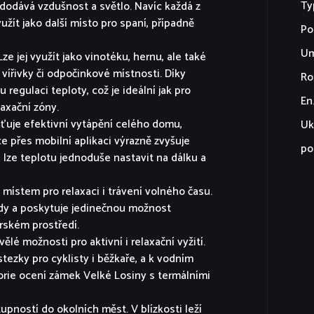
Ty
u dodává vzdušnost a světlo. Navíc každá z
yužít jako další místo pro spaní, případně
Po
Um
ze jej využít jako vinotéku, hernu, ale také
vířivky či odpočinkové místnosti. Díky
Ro
egulaci teploty, což je ideální jak pro
En
axační zóny.
ťuje efektivní vytápění celého domu,
Uk
 přes mobilní aplikaci výrazně zvyšuje
po
i lze teplotu jednoduše nastavit na dálku a
 místem pro relaxaci i trávení volného času.
ody a poskytuje jedinečnou možnost
rském prostředí.
ělé možnosti pro aktivní i relaxační vyžití.
stezky pro cyklisty i běžkaře, a k vodním
torie ocení zámek Velké Losiny s termálními
upností do okolních měst. V blízkosti leží