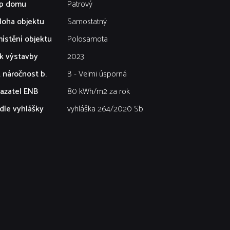
p domu
Patrový
loha objektu
Samostatný
ístění objektu
Polosamota
k výstavby
2023
. náročnost b.
B - Velmi úsporná
azatel ENB
80 kWh/m2 za rok
dle vyhlášky
vyhláška 264/2020 Sb