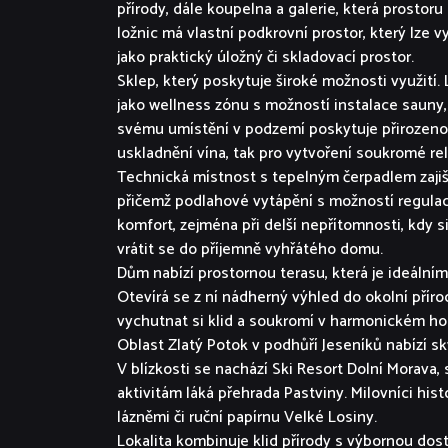
přírody, dále koupelna a galerie, která prostor
ložnic má vlastní podkrovní prostor, který lze v
jako praktický úložný či skladovací prostor.
Sklep, který poskytuje široké možnosti využití. L
jako wellness zónu s možností instalace sauny, 
svému umístění v podzemí poskytuje přirozenou r
uskladnění vína, tak pro vytvoření soukromé rel
Technická místnost s tepelným čerpadlem zajiš
přičemž podlahové vytápění s možností regulace
komfort, zejména při delší nepřítomnosti, kdy s
vrátit se do příjemně vyhřátého domu.
Dům nabízí prostornou terasu, která je ideálním
Otevírá se z ní nádherný výhled do okolní přír
vychutnat si klid a soukromí v harmonickém ho
Oblast Zlatý Potok v podhůří Jeseníků nabízí skv
V blízkosti se nachází Ski Resort Dolní Morava, 
aktivitám láká přehrada Pastviny. Milovníci his
lázněmi či ruční papírnu Velké Losiny.
Lokalita kombinuje klid přírody s výbornou dost