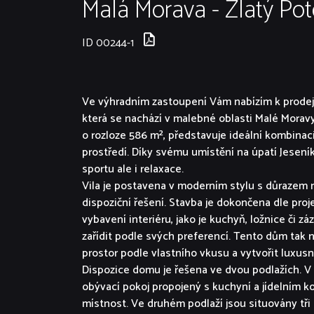
Malá Morava - Zlatý Pot
ID 00244-1
Ve výhradním zastoupení Vám nabízím k prodeji
která se nachází v malebné oblasti Malé Mora
o rozloze 586 m², představuje ideální kombina
prostředí. Díky svému umístění na úpatí Jeseníků
sportu ale i relaxace.
Vila je postavena v moderním stylu s důrazem n
dispoziční řešení. Stavba je dokončena dle pro
vybavení interiéru, jako je kuchyň, ložnice či z
zařídit podle svých preferencí. Tento dům tak 
prostor podle vlastního vkusu a vytvořit luxusní
Dispozice domu je řešena ve dvou podlažích. V
obývací pokoj propojený s kuchyní a jídelním k
místnost. Ve druhém podlaží jsou situovány tř