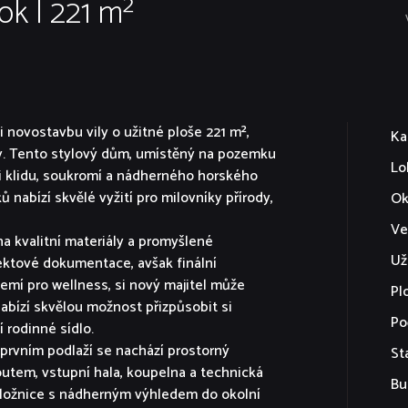
ok | 221 m²
 novostavbu vily o užitné ploše 221 m²,
Ka
vy. Tento stylový dům, umístěný na pozemku
Lo
ci klidu, soukromí a nádherného horského
 nabízí skvělé vyžití pro milovníky přírody,
Ok
Ve
a kvalitní materiály a promyšlené
Už
jektové dokumentace, avšak finální
ázemí pro wellness, si nový majitel může
Pl
nabízí skvělou možnost přizpůsobit si
Po
 rodinné sídlo.
 prvním podlaží se nachází prostorný
St
outem, vstupní hala, koupelna a technická
Bu
i ložnice s nádherným výhledem do okolní