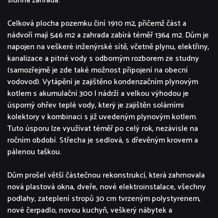
slunná zahrada.
Celková plocha pozemku činí 1910 m2, přičemž část a
nádvoří mají 546 m2 a zahrada zabírá téměř 1364 m2. Dům je
napojen na veškeré inženýrské sítě, včetně plynu, elektřiny,
kanalizace a pitné vody s odborným rozborem ze studny
(samozřejmě je zde také možnost připojení na obecní
vodovod). Vytápění je zajištěno kondenzačním plynovým
kotlem s akumulační 300 l nádrží a velkou výhodou je
úsporný ohřev teplé vody, který je zajištěn solárními
kolektory v kombinaci s již uvedeným plynovým kotlem.
Tuto úsporu lze využívat téměř po celý rok, nezávisle na
ročním období. Střecha je sedlová, s dřevěným krovem a
pálenou taškou.
Dům prošel větší částečnou rekonstrukcí, která zahrnovala
nová plastová okna, dveře, nové elektroinstalace, všechny
podlahy, zateplení stropů 30 cm tvrzeným polystyrenem,
nové čerpadlo, novou kuchyň, veškerý nábytek a