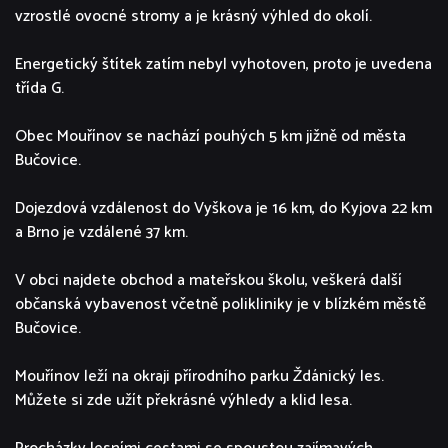
vzrostlé ovocné stromy a je krásný výhled do okolí.
Energetický štítek zatím nebyl vyhotoven, proto je uvedena
třída G.
Obec Mouřínov se nachází pouhých 5 km jižně od města
Bučovice.
Dojezdová vzdálenost do Vyškova je 16 km, do Kyjova 22 km
a Brno je vzdálené 37 km.
V obci najdete obchod a mateřskou školu, veškerá další
občanská vybavenost včetně polikliniky je v blízkém městě
Bučovice.
Mouřínov leží na okraji přírodního parku Ždánický les.
Můžete si zde užít překrásné výhledy a klid lesa.