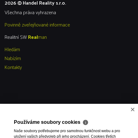
2026 © Handel Reality s.r.o.
všechna práva vyhrazena
Povinně zveřejňované informace
Realitní SW
Real
man
Hledám
Nabízím
Kontakty
×
Používáme soubory cookies
ℹ
Naše soubory potřebujeme pro samotnou funkčnost webu a pro
uložení vašich předvoleb při jeho procházení. Cookies třetích