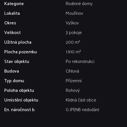
Kategorie
Rodinné domy
Lokalita
Mouřínov
Okres
Vyškov
Velikost
3 pokoje
Užitná plocha
200 m²
Plocha pozemku
1.910 m²
Stav objektu
Po rekonstrukci
Budova
Cihlová
Typ domu
Přízemní
Poloha objektu
Rohový
Umístění objektu
Klidná část obce
En. náročnost b.
G (PENB nedodán)