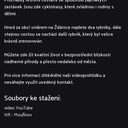
Procházky lesními cestami se spoustou zajímavých
zastávek. Jsou zde cyklotrasy, které zvládnou i rodiny s
dětmi.
Hned za obcí směrem na Ždánice najdete dva rybníky, dále
stejnou cestou se nachází další rybník, který byl velice
krásně zrenovován.
Můžete zde žít kvalitní život v bezprostřední blízkosti
nádherné přírody a přesto nedaleko od města.
Pro více informací zhlédněte naši videoprohlídku a
neváhejte využít uvedený kontakt.
Soubory ke stažení:
video YouTube
HR - Mouřínov