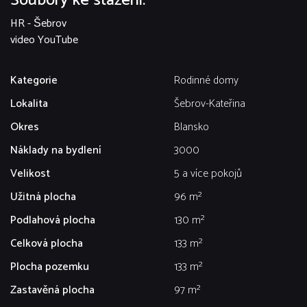
Soubory ke stažení:
HR - Šebrov
video YouTube
Kategorie
Rodinné domy
Lokalita
Šebrov-Kateřina
Okres
Blansko
Náklady na bydlení
3000
Velikost
5 a více pokojů
Užitná plocha
96 m²
Podlahová plocha
130 m²
Celková plocha
133 m²
Plocha pozemku
133 m²
Zastavěná plocha
97 m²