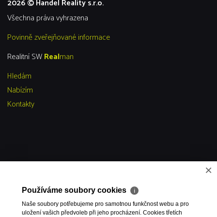
2026 © Handel Reality s.r.o.
všechna práva vyhrazena
Povinně zveřejňované informace
Realitní SW
Real
man
Hledám
Nabízím
Kontakty
×
Používáme soubory cookies
ℹ
Naše soubory potřebujeme pro samotnou funkčnost webu a pro
uložení vašich předvoleb při jeho procházení. Cookies třetích