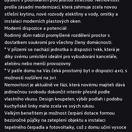
bydlení s podnikáním pod jednou střechou. Nemovitost
prošla zásadní modernizací, která zahrnuje zcela novou
střešní krytinu, nové rozvody elektřiny a vody, omítky a
instalaci moderních plastových oken.
Moderní dispozice a potenciál:
Rodinný dům nabízí promyšlené rozdělení prostor s
dostatkem soukromí pro všechny členy domácnosti:
* V přízemí se nachází jednotka o dispozici 1+kk, která je
díky svému umístění ideální pro vybudování kanceláře,
ateliéru nebo menší provozovny.
* V patře domu na Vás čeká prostorný byt o dispozici 4+0, s
možností rozšíření na 3+1.
Nemovitost je aktuálně ve fázi, která novému majiteli dává
jedinečnou svobodu dokončit interiér přesně podle
vlastního vkusu. Design koupelen, výběr podlah i podobu
kuchyňské linky máte zcela ve svých rukou.
Velkým benefitem je možnost čerpání dotace formou
bezúročné půjčky na zateplení objektu a instalaci
tepelného čerpadla a fotovoltaiky, což z domu učiní vysoce