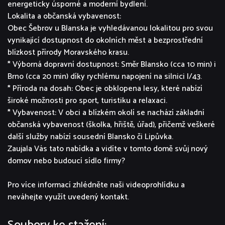
energeticky úsporné a moderní bydlení.
Lokalita a občanská vybavenost:
Obec Šebrov u Blanska je vyhledávanou lokalitou pro svou
vynikající dostupnost do okolních měst a bezprostřední
blízkost přírody Moravského krasu.
* Výborná dopravní dostupnost: Směr Blansko (cca 10 min) i
Brno (cca 20 min) díky rychlému napojení na silnici I/43.
* Příroda na dosah: Obec je obklopena lesy, které nabízí
široké možnosti pro sport, turistiku a relaxaci.
* Vybavenost: V obci a blízkém okolí se nachází základní
občanská vybavenost (školka, hřiště, úřad), přičemž veškeré
další služby nabízí sousední Blansko či Lipůvka.
Zaujala Vás tato nabídka a vidíte v tomto domě svůj nový
domov nebo budoucí sídlo firmy?
Pro více informací zhlédněte naši videoprohlídku a
neváhejte využít uvedený kontakt.