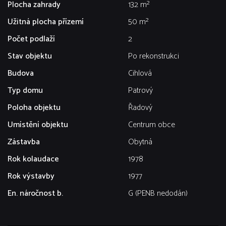
Plocha zahrady
132 m²
Užitná plocha přízemí
50 m²
Počet podlaží
2
Stav objektu
Po rekonstrukci
Budova
Cihlová
Typ domu
Patrový
Poloha objektu
Řadový
Umístění objektu
Centrum obce
Zástavba
Obytná
Rok kolaudace
1978
Rok výstavby
1977
En. náročnost b.
G (PENB nedodán)