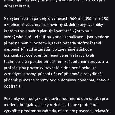
otevřenými výhledy do krajiny a dostatkem prostoru pro
dům i zahradu.
Na výběr jsou tři parcely o výměrách 940 m², 850 m² a 850
m², přičemž všechny mají rovinný obdélníkový tvar, díky
kterému se snadno plánuje i samotná výstavba, a
inženýrské sítě – elektřina, voda i kanalizace – jsou vedené
přímo na hranici pozemků, takže odpadá složité řešení
napojení. Příjezd je zajištěn po zpevněné štěrkové
komunikaci, což oceníte nejen během stavby kvůli
technice, ale i později při běžném každodenním provozu, a
protože jsou pozemky travnaté a doplněné několika
vzrostlými stromy, působí už teď příjemně a zabydleně,
přičemž je možné stromy podle domluvy ponechat, nebo je
odstranit.
Pozemky se hodí jak pro stavbu rodinného domu, tak i pro
moderní bungalov, a díky rozloze si tu bez problémů
vytvoříte prostornou zahradu, místo pro posezení, relaxační