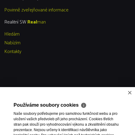
Povinně zveřejňované informace
Realitní SW
Real
man
Hledám
Nabízím
Kontakty
×
Používáme soubory cookies
ℹ
Naše soubory potřebujeme pro samotnou funkčnost webu a pro
uložení vašich předvoleb při jeho procházení. Cookies třetích
stran pak slouží pro vyhodnocování výkonu a zkvalitnění obsahu
prezentace. Nejsou určeny k identifikaci návštěvníka jako