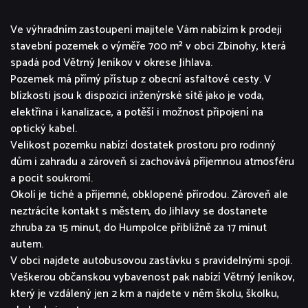
Ve výhradním zastoupení majitele Vám nabízím k prodeji
stavební pozemek o výměře 700 m² v obci Zbinohy, která
spadá pod Větrný Jeníkov v okrese Jihlava.
Pozemek má přímý přístup z obecní asfaltové cesty. V
blízkosti jsou k dispozici inženýrské sítě jako je voda,
elektřina i kanalizace, a potěší i možnost připojení na
optický kabel.
Velikost pozemku nabízí dostatek prostoru pro rodinný
dům i zahradu a zároveň si zachovává příjemnou atmosféru
a pocit soukromí.
Okolí je tiché a příjemné, obklopené přírodou. Zároveň ale
neztrácíte kontakt s městem, do Jihlavy se dostanete
zhruba za 15 minut, do Humpolce přibližně za 17 minut
autem.
V obci najdete autobusovou zastávku s pravidelnými spoji.
Veškerou občanskou vybavenost pak nabízí Větrný Jeníkov,
který je vzdálený jen 2 km a najdete v něm školu, školku,