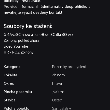
obchody i restaurace.
Pro více informací zhlédněte naši videoprohlídku a
neváhejte využít uvedený kontakt.
Soubory ke stažení:
016A928C-9324-4132-9B32-1EC384388753
Zbinohy, pohled zhora
video YouTube
HR - POZ Zbinohy
Kategorie
Pozemky pro bydlení
Lokalita
Zbinohy
Okres
Jihlava
Plocha pozemku
700 m²
Stavba
Ostatní
Poloha objektu
Samostatný