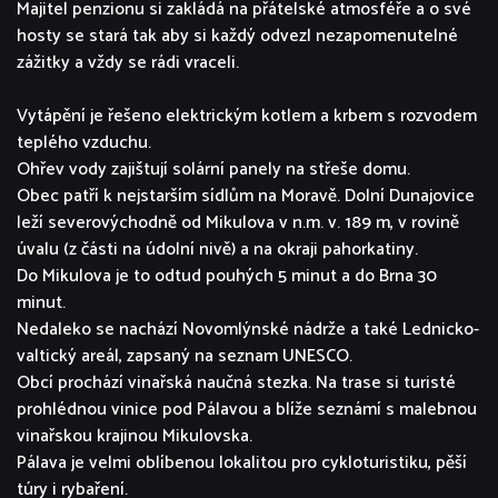
Majitel penzionu si zakládá na přátelské atmosféře a o své
hosty se stará tak aby si každý odvezl nezapomenutelné
zážitky a vždy se rádi vraceli.
Vytápění je řešeno elektrickým kotlem a krbem s rozvodem
teplého vzduchu.
Ohřev vody zajištují solární panely na střeše domu.
Obec patří k nejstarším sídlům na Moravě. Dolní Dunajovice
leží severovýchodně od Mikulova v n.m. v. 189 m, v rovině
úvalu (z části na údolní nivě) a na okraji pahorkatiny.
Do Mikulova je to odtud pouhých 5 minut a do Brna 30
minut.
Nedaleko se nachází Novomlýnské nádrže a také Lednicko-
valtický areál, zapsaný na seznam UNESCO.
Obcí prochází vinařská naučná stezka. Na trase si turisté
prohlédnou vinice pod Pálavou a blíže seznámí s malebnou
vinařskou krajinou Mikulovska.
Pálava je velmi oblíbenou lokalitou pro cykloturistiku, pěší
túry i rybaření.