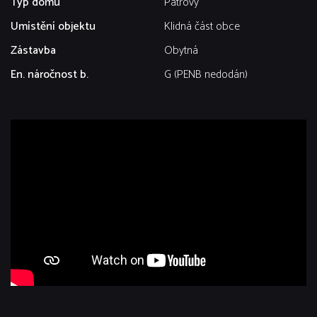
Typ domu
Patrový
Umístění objektu
Klidná část obce
Zástavba
Obytná
En. náročnost b.
G (PENB nedodán)