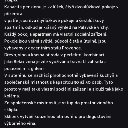
sklípku.
Kapacita penzionu je 22 lůžek, čtyři dvoulůžkové pokoje v
přízemí a
v patře jsou dva čtyřlůžkové pokoje a šestilůžkový
apartmán, odkud je krásný výhled na Pálavské vrchy.
Každý pokoj a apartmán má vlastní sociální zařízení.
Pokoje jsou velmi světlé, působí čistě a útulně, jsou
vybaveny v decentním stylu Provence.
Dřevo, víno a krásná příroda v perfektní kombinaci.
Jako Relax zóna je zde využívána travnatá zahrada a
posezením s grilem.
V suterénu se nachází plnohodnotně vybavená kuchyň a
společenská místnost s kapacitou 30 až 50 osob. Tyto
prostory mají také vlastní sociální zařízení a slouží také jako
kolárna.
Ze společenské místnosti je vstup do prostor vinného
sklípku.
Sklípek vytváří kouzelnou atmosféru pro degustování
výborného vína.