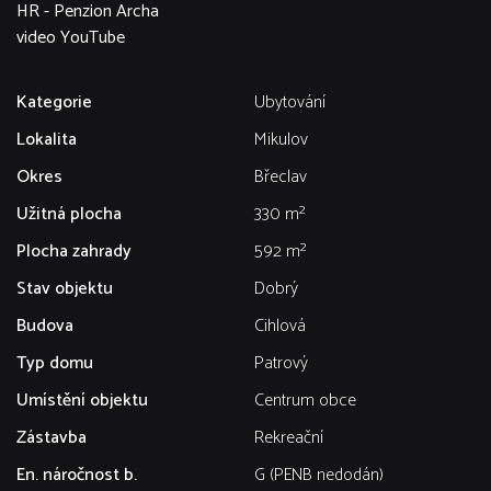
HR - Penzion Archa
video YouTube
Kategorie
Ubytování
Lokalita
Mikulov
Okres
Břeclav
Užitná plocha
330 m²
Plocha zahrady
592 m²
Stav objektu
Dobrý
Budova
Cihlová
Typ domu
Patrový
Umístění objektu
Centrum obce
Zástavba
Rekreační
En. náročnost b.
G (PENB nedodán)