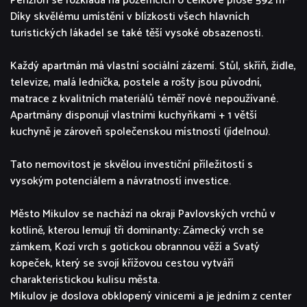
Penzion se rozkládá na pozemcích o celkové ploše 592 m²
Díky skvělému umístění v blízkosti všech hlavních
turistických lákadel se také těší vysoké obsazenosti.
Každý apartmán má vlastní sociální zázemí. Stůl, skříň, židle,
televize, malá lednička, postele a rošty jsou původní,
matrace z kvalitních materiálů téměř nové nepoužívané.
Apartmány disponují vlastními kuchyňkami + 1 větší
kuchyně je zároveň společenskou místností (jídelnou).
Tato nemovitost je skvělou investiční příležitostí s
vysokým potenciálem a návratností investice.
Město Mikulov se nachází na okraji Pavlovských vrchů v
kotlině, kterou lemují tři dominanty: Zámecký vrch se
zámkem, Kozí vrch s gotickou obrannou věží a Svatý
kopeček, který se svojí křížovou cestou vytváří
charakteristickou kulisu města.
Mikulov je doslova obklopený vinicemi a je jedním z center