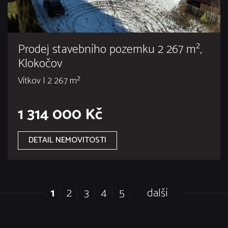
Prodej stavebního pozemku 2 267 m²,
Klokočov
Vítkov | 2 267 m²
1 314 000 Kč
DETAIL NEMOVITOSTI
1
2
3
4
5
další