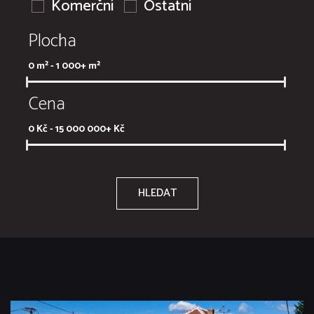
Komerční
Ostatní
Plocha
0
m² -
1 000+
m²
Cena
0
Kč -
15 000 000+
Kč
HLEDAT