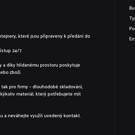
Bu
Ty
Po
tejnery, které jsou připraveny k předání do
En
ístup 24/7.
ky a díky hlídanému prostoru poskytuje
ebo zboží.
 tak pro firmy – dlouhodobé skladování,
akýkoliv materiál, který potřebujete mít
ku a neváhejte využít uvedený kontakt.