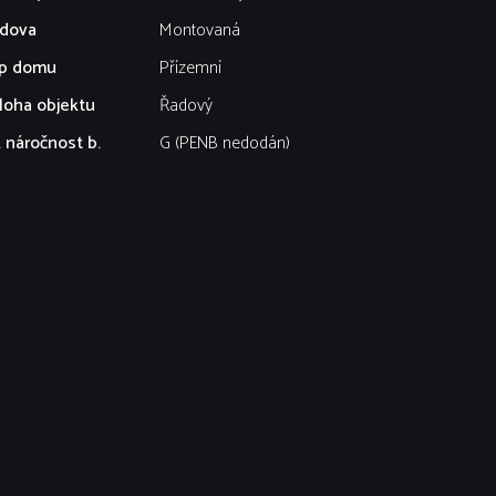
dova
Montovaná
p domu
Přízemní
loha objektu
Řadový
. náročnost b.
G (PENB nedodán)