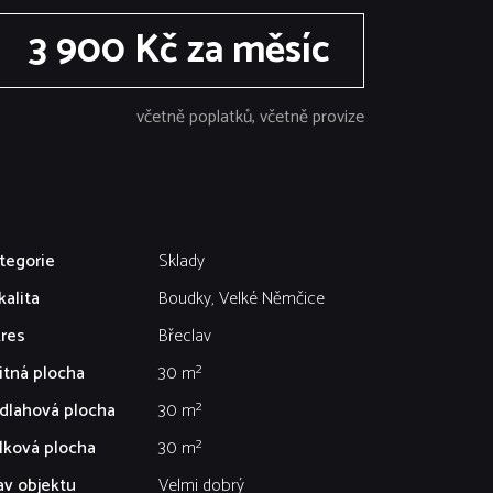
3 900 Kč za měsíc
včetně poplatků, včetně provize
tegorie
Sklady
kalita
Boudky, Velké Němčice
res
Břeclav
itná plocha
30 m²
dlahová plocha
30 m²
lková plocha
30 m²
av objektu
Velmi dobrý