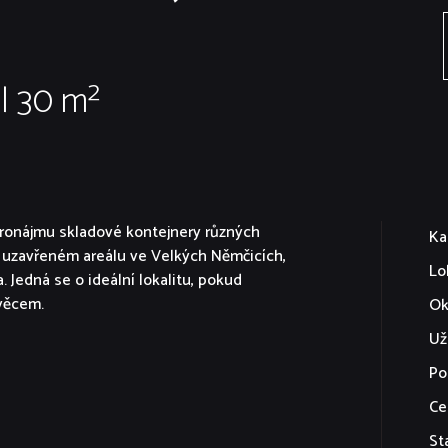
| 30 m²
pronájmu skladové kontejnery různých
Ka
a uzavřeném areálu ve Velkých Němčicích,
Lo
 Jedná se o ideální lokalitu, pokud
 věcem.
Ok
Už
Po
Ce
St