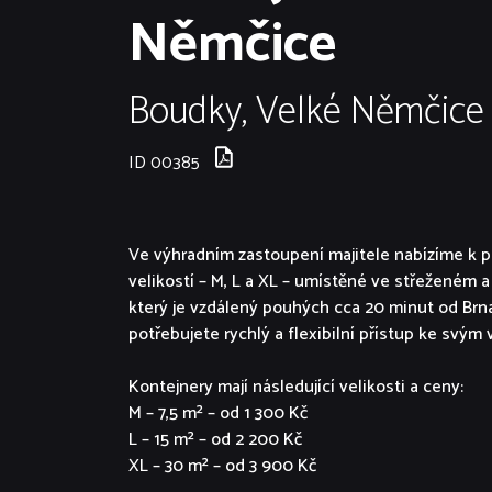
Němčice
Boudky, Velké Němčice 
ID 00385
Ve výhradním zastoupení majitele nabízíme k 
velikostí – M, L a XL – umístěné ve střeženém 
který je vzdálený pouhých cca 20 minut od Brna.
potřebujete rychlý a flexibilní přístup ke svým
Kontejnery mají následující velikosti a ceny:
M – 7,5 m² – od 1 300 Kč
L – 15 m² – od 2 200 Kč
XL – 30 m² – od 3 900 Kč