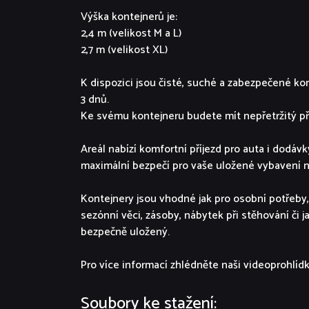
Výška kontejnerů je:
2,4 m (velikost M a L)
2,7 m (velikost XL)
K dispozici jsou čisté, suché a zabezpečené kon
3 dnů.
Ke svému kontejneru budete mít nepřetržitý př
Areál nabízí komfortní příjezd pro auta i dodáv
maximální bezpečí pro vaše uložené vybavení n
Kontejnery jsou vhodné jak pro osobní potřeby,
sezónní věci, zásoby, nábytek při stěhování či j
bezpečně uložený.
Pro více informací zhlédněte naši videoprohlíd
Soubory ke stažení: